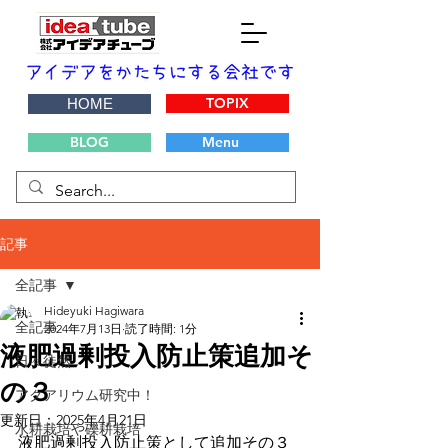
TOPIX
HOME
BLOG
Menu
記事
全記事
Hideyuki Hagiwara
全記事
2024年7月13日
読了時間: 1分
液肥過剰投入防止策追加そ
日々徒然
の３
アクアリウム研究中！
更新日：
2025年4月21日
水耕栽培や礫耕栽培
液肥過剰投入防止策として追加その３