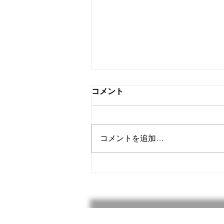
１７台作ってみた結果
コメント
ある程度の台数作ってみて確実に
動作するか確認してみました。
１７台中５台が動作不良となりま
コメントを追加…
した。 内容的には組み立て作業
のミスが１台。LCDのバックライ
トの明るさを調整しようと小さな
ドライバーで調整ネジを回そうと
したら滑って他の端子に触れて煙
が出た。...