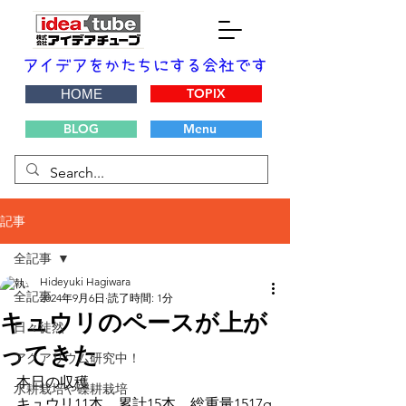
TOPIX
HOME
BLOG
Menu
記事
全記事
Hideyuki Hagiwara
全記事
2024年9月6日
読了時間: 1分
キュウリのペースが上が
日々徒然
ってきた
アクアリウム研究中！
本日の収穫
水耕栽培や礫耕栽培
キュウリ11本　累計15本　総重量1517g